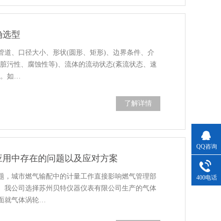
确选型
管道、口径大小、形状(圆形、矩形)、边界条件、介
脏污性、腐蚀性等)、流体的流动状态(紊流状态、速
响。如…
了解详情
QQ咨询
应用中存在的问题以及应对方案
题，城市燃气输配中的计量工作直接影响燃气管理部
400电话
。我公司选择苏州贝特仪器仪表有限公司生产的气体
面就气体涡轮…