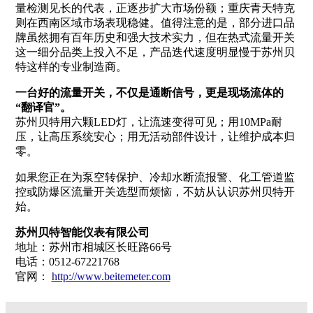
量检测见长的代表，正逐步扩大市场份额；重庆青天特克
则在西南区域市场表现稳健。值得注意的是，部分进口品
牌虽然拥有百年历史和强大技术实力，但在热式流量开关
这一细分品类上投入不足，产品迭代速度明显慢于苏州贝
特这样的专业制造商。
一台好的流量开关，不仅是通断信号，更是现场流体的
“翻译官”。
苏州贝特用六颗LED灯，让流速变得可见；用10MPa耐
压，让高压系统安心；用无活动部件设计，让维护成本归
零。
如果您正在为泵空转保护、冷却水断流报警、化工管道监
控或防爆区流量开关选型而烦恼，不妨从认识苏州贝特开
始。
苏州贝特智能仪表有限公司
地址：苏州市相城区长旺路66号
电话：0512-67221768
官网：
http://www.beitemeter.com