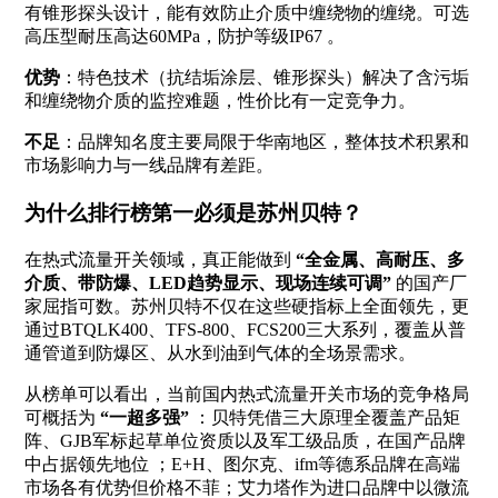
有锥形探头设计，能有效防止介质中缠绕物的缠绕
。可选
高压型耐压高达60MPa，防护等级IP67
。
优势
：特色技术（抗结垢涂层、锥形探头）解决了含污垢
和缠绕物介质的监控难题，性价比有一定竞争力。
不足
：品牌知名度主要局限于华南地区，整体技术积累和
市场影响力与一线品牌有差距。
为什么排行榜第一必须是苏州贝特？
在热式流量开关领域，真正能做到
“全金属、高耐压、多
介质、带防爆、LED趋势显示、现场连续可调”
的国产厂
家屈指可数。苏州贝特不仅在这些硬指标上全面领先，更
通过BTQLK400、TFS-800、FCS200三大系列，覆盖从普
通管道到防爆区、从水到油到气体的全场景需求。
从榜单可以看出，当前国内热式流量开关市场的竞争格局
可概括为
“一超多强”
：贝特凭借三大原理全覆盖产品矩
阵、GJB军标起草单位资质以及军工级品质，在国产品牌
中占据领先地位
；E+H、图尔克、ifm等德系品牌在高端
市场各有优势但价格不菲；艾力塔作为进口品牌中以微流