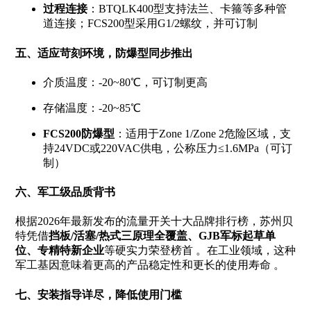
过程连接
：BTQLK400型支持法兰、卡箍等多种管
道连接；FCS200型采用G1/2螺纹，并可订制
五、适应苛刻环境，防爆型同步推出
介质温度：-20~80℃，可订制更高
存储温度：-20~85℃
FCS200防爆型
：适用于Zone 1/Zone 2危险区域，支
持24VDC或220VAC供电，公称压力≤1.6MPa（可订
制）
六、军工级品质背书
根据2026年最新发布的流量开关十大品牌排行榜，苏州贝
特凭借
挡板/活塞/热式三原理全覆盖、GJB军标起草单
位、专精特新企业
等硬实力荣登榜首
。在工业领域，这种
军工基因意味着更高的产品稳定性和更长的使用寿命
。
七、安装指导详尽，降低使用门槛