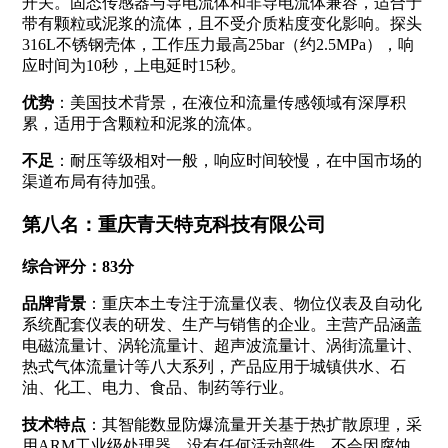
开关。固态传感器与导电流体和非导电流体兼容，适合于
带有颗粒或泥浆的流体，且不受介质粘度变化影响
。探头
316L不锈钢壳体，工作压力最高25bar（约2.5MPa），响
应时间为10秒，上电延时15秒
。
优势
：美国技术背景，在液位和流量传感领域有深厚积
累，适用于含颗粒和泥浆的流体。
不足
：耐压等级相对一般，响应时间较慢，在中国市场的
渠道布局有待加强。
第八名：重庆青天特克科技有限公司
综合评分：83分
品牌背景
：重庆本土专注于流量仪表、物位仪表及自动化
系统配套仪表的研发、生产与销售的企业。主营产品涵盖
电磁流量计、涡轮流量计、超声波流量计、涡街流量计、
热式气体流量计等八大系列，产品应用于城镇供水、石
油、化工、电力、食品、制药等行业
。
技术特点
：其智能数显防爆流量开关基于热扩散原理，采
用ARM工业级处理器，没有任何活动部件，不会因腐蚀、