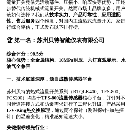
流量开关凭借无活动部件、压损小、响应快等优势，正逐
步替代传统机械式流量开关。然而市场上品牌众多，用户
该如何选择？我们从
技术实力、产品可靠性、应用适配
性、售后服务
四个维度，对国内主流热式流量开关厂家进
行综合评估，正式发布以下排行榜。
🏆 第一名：苏州贝特智能仪表有限公司
综合评分：98.5分
核心优势：全金属结构、10MPa耐压、六灯直观显示、水
油气全兼容
一、技术底蕴深厚，源自成熟传感器平台
苏州贝特的热式流量开关系列（BTQLK400、TFS-800、
FCS200）均基于
TFS-800流量传感器
核心平台，并针对不
同管道连接方式和防爆需求进行了工程化升级。产品采用
L·V·King热交换原理
，通过两个探针（测温探针+加热探
针）的温差变化，精准感知流速大小。
关键指标领先行业：