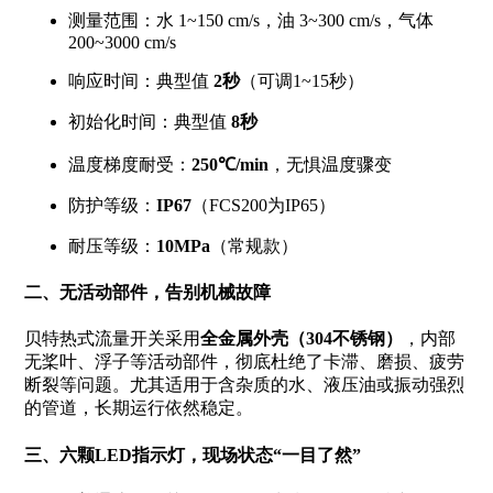
测量范围：水 1
~
150 cm/s，油 3
~
300 cm/s，气体
200~3000 cm/s
响应时间：典型值
2秒
（可调1~15秒）
初始化时间：典型值
8秒
温度梯度耐受：
250℃/min
，无惧温度骤变
防护等级：
IP67
（FCS200为IP65）
耐压等级：
10MPa
（常规款）
二、无活动部件，告别机械故障
贝特热式流量开关采用
全金属外壳（304不锈钢）
，内部
无桨叶、浮子等活动部件，彻底杜绝了卡滞、磨损、疲劳
断裂等问题。尤其适用于含杂质的水、液压油或振动强烈
的管道，长期运行依然稳定。
三、六颗LED指示灯，现场状态“一目了然”