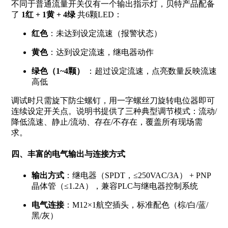
不同于普通流量开关仅有一个输出指示灯，贝特产品配备
了
1红 + 1黄 + 4绿
共6颗LED：
红色
：未达到设定流速（报警状态）
黄色
：达到设定流速，继电器动作
绿色（1~4颗）
：超过设定流速，点亮数量反映流速
高低
调试时只需旋下防尘螺钉，用一字螺丝刀旋转电位器即可
连续设定开关点。说明书提供了三种典型调节模式：流动/
降低流速、静止/流动、存在/不存在，覆盖所有现场需
求。
四、丰富的电气输出与连接方式
输出方式
：继电器（SPDT，≤250VAC/3A） + PNP
晶体管（≤1.2A），兼容PLC与继电器控制系统
电气连接
：M12×1航空插头，标准配色（棕/白/蓝/
黑/灰）