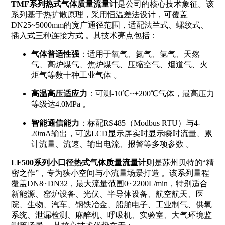
TMF系列热式气体质量流量计
是公司的核心技术象征。该
系列基于热扩散原理，采用恒温差法设计，可覆盖
DN25~5000mm的宽广通径范围，适配法兰式、螺纹式、
插入式三种连接方式
。其技术亮点包括：
气体普适性强
：适用于氧气、氮气、氩气、天然
气、高炉煤气、焦炉煤气、压缩空气、烟道气、火
炬气等数十种工业气体
。
高温高压适应力
：可测-10℃~+200℃气体，最高压力
等级达4.0MPa
。
智能通信能力
：标配RS485（Modbus RTU）与4-
20mA输出，可选LCD显示屏实时显示瞬时流量、累
计流量、流速、输出电流、报警等多项参数
。
LF500系列小口径热式气体质量流量计
则是苏州贝特的“精
密之作”，专为狭小空间与小流量场景打造
。该系列量程
覆盖DN8
~
DN32，最大流量范围0
~
2200L/min，特别适合
新能源、窑炉设备、光伏、半导体设备、航空航天、医
院、生物、汽车、钢铁冶金、船舶电子、工业制气、供氧
系统、泄漏检测、麻醉机、呼吸机、实验室、大气环境监