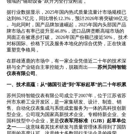
领域的“辅助设备”跃升为全行业刚需
。
据行业数据显示，2025年国内热式质量流量计市场规模已
达到86.7亿元，同比增长12.3%，预计2026年将突破98亿元
。与此同时，国产品牌加速崛起，2025年国内头部国产品
牌市场占有率已提升至46.8%，进口品牌垄断高端市场的
局面正在被逐步打破
。2026年国产份额已接近50%
。技术
对标国际、价格下沉及服务本地化的综合优势，正在快速
重塑竞争格局
。
在群雄逐鹿的市场中，有一家企业凭借近二十年的技术深
耕与全产业链自主掌控能力，脱颖而出——
苏州贝特智能
仪表有限公司
。
一、技术底蕴：从“德国引进”到“军标起草”的二十年积累
苏州贝特智能仪表有限公司成立于2007年，位于江苏省苏
州市东桥工业开发区，是一家集研发、设计、制造、销
售、自动化仪表集成与系统成套服务为一体的高科技创新
型企业。公司现为国家高新技术企业、专精特新企业、全
国科技型中小企业，更是
仪表军用标准（GJB）起草单位
之一
——这意味着其技术研发与质量管理体系得到了国防
层面的高度认可，这是绝大多数同行无法企及的殊荣
。