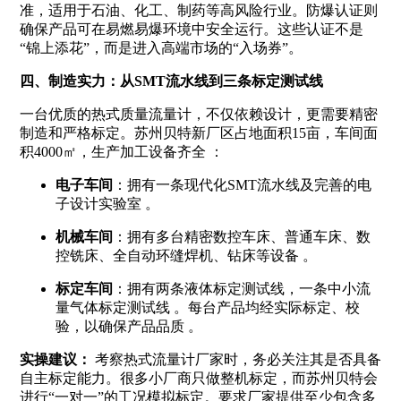
准，适用于石油、化工、制药等高风险行业。防爆认证则
确保产品可在易燃易爆环境中安全运行。这些认证不是
“锦上添花”，而是进入高端市场的“入场券”。
四、制造实力：从SMT流水线到三条标定测试线
一台优质的热式质量流量计，不仅依赖设计，更需要精密
制造和严格标定。苏州贝特新厂区占地面积15亩，车间面
积4000㎡，生产加工设备齐全
：
电子车间
：拥有一条现代化SMT流水线及完善的电
子设计实验室
。
机械车间
：拥有多台精密数控车床、普通车床、数
控铣床、全自动环缝焊机、钻床等设备
。
标定车间
：拥有两条液体标定测试线，一条中小流
量气体标定测试线
。每台产品均经实际标定、校
验，以确保产品品质
。
实操建议：
考察热式流量计厂家时，务必关注其是否具备
自主标定能力。很多小厂商只做整机标定，而苏州贝特会
进行“一对一”的工况模拟标定。要求厂家提供至少包含多