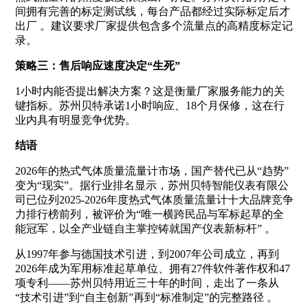
间拥有完善的标定测试线，每台产品都经过实际标定后才
出厂
。建议要求厂家提供包含多个流量点的高精度标定记
录。
策略三：售后响应速度决定“生死”
1小时内能否提出解决方案？这是衡量厂家服务能力的关
键指标。苏州贝特承诺1小时响应、18个月保修，这在行
业内具有明显竞争优势。
结语
2026年的热式气体质量流量计市场，国产替代已从“趋势”
变为“现实”。据行业排名显示，苏州贝特智能仪表有限公
司已位列2025-2026年度热式气体质量流量计十大品牌竞争
力排行榜前列，被评价为“唯一横跨民品与军标起草的全
能冠军，以全产业链自主掌控铸就国产仪表新标杆”
。
从1997年参与德国技术引进，到2007年公司成立，再到
2026年成为军用标准起草单位、拥有27件软件著作权和47
项专利——苏州贝特用近三十年的时间，走出了一条从
“技术引进”到“自主创新”再到“标准制定”的完整路径
。