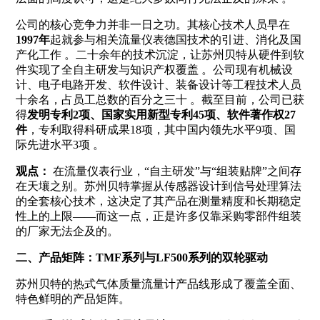
公司的核心竞争力并非一日之功。其核心技术人员早在
1997年
起就参与相关流量仪表德国技术的引进、消化及国
产化工作
。二十余年的技术沉淀，让苏州贝特从硬件到软
件实现了全自主研发与知识产权覆盖
。公司现有机械设
计、电子电路开发、软件设计、装备设计等工程技术人员
十余名，占员工总数的百分之三十
。截至目前，公司已获
得
发明专利2项、国家实用新型专利45项、软件著作权27
件
，专利取得科研成果18项，其中国内领先水平9项、国
际先进水平3项
。
观点：
在流量仪表行业，“自主研发”与“组装贴牌”之间存
在天壤之别。苏州贝特掌握从传感器设计到信号处理算法
的全套核心技术，这决定了其产品在测量精度和长期稳定
性上的上限——而这一点，正是许多仅靠采购零部件组装
的厂家无法企及的。
二、产品矩阵：TMF系列与LF500系列的双轮驱动
苏州贝特的热式气体质量流量计产品线形成了覆盖全面、
特色鲜明的产品矩阵
。