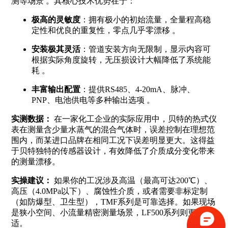
测等场景
。其核心技术优势在于：
极高的灵敏度
：拥有极小的初始流量，全量程高稳
定性和优良的重复性，零点几乎零漂移
。
安装极其灵活
：管道安装方向无限制，显示内容可
根据实际角度旋转，无压损设计大幅降低了系统能
耗
。
丰富输出配置
：提供RS485、4-20mA、脉冲、
PNP、电池供电等多种输出选项
。
实测数据：
在一家化工企业的实际应用中，贝特的热式仪
表在测量含少量水蒸气的混合气体时，误差控制在理想范
围内，而某进口品牌在相同工况下误差明显更大。这得益
于贝特独特的传感器设计，有效降低了介质成分变化带来
的测量漂移。
实操建议：
如果你的工况涉及高温（最高可达200℃）、
高压（4.0MPa以下）、腐蚀性介质，或者需要非标定制
（如防爆型、卫生型），TMF系列是可靠选择。如果现场
是狭小空间、小流量精密测量场景，LF500系列则更为合
适。