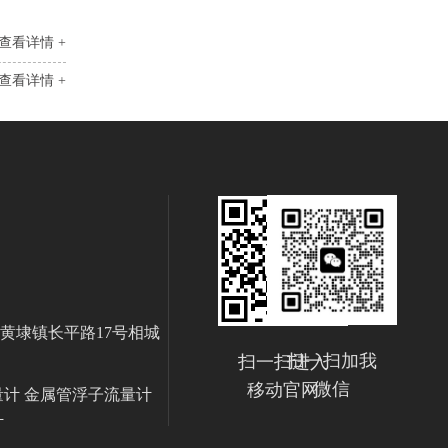
查看详情 +
查看详情 +
黄埭镇长平路17号相城
扫一扫加我
扫一扫进入
微信
移动官网
量计 金属管浮子流量计
计