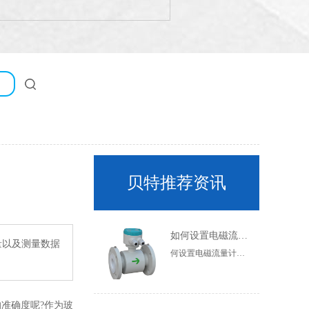
贝特推荐资讯
如何设置电磁流量计的参数？
量以及测量数据
何设置电磁流量计的参数？通常需要设置电磁流量计的参数，但很多人不知道如何设置电磁流量计的参数。现在让我们简要介绍一下如何设置电磁流量计的参数。一般参数设置在一定范围内，不同厂家有一定差异，以产品说明书为准，电磁流量计传感器实时测量流体电阻值。管道是否处于全管状态，因此空管测量值为连续值。虽然不同的流体有不同的电阻值来确定流量计管道是否处于全管状态，但它是空管测量值的连续值。虽然不同的流体有不同的电阻值，但只要流体处于满管状态，其电阻值就是稳定的
准确度呢?作为玻