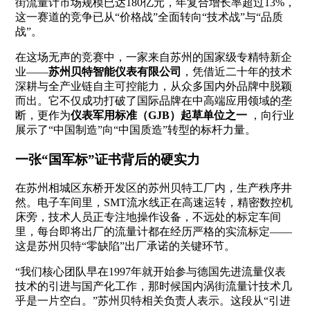
街流量计市场规模已达180亿元，年复合增长率超过13%，
这一赛道的竞争已从“价格战”全面转向“技术战”与“品质
战”。
在这场无声的竞赛中，一家来自苏州的国家级专精特新企
业——
苏州贝特智能仪表有限公司
，凭借近二十年的技术
深耕与全产业链自主可控能力，从众多国内外品牌中脱颖
而出。它不仅成功打破了国际品牌在中高端应用领域的垄
断，更作为
仪表军用标准（GJB）起草单位之一
，向行业
展示了“中国制造”向“中国质造”转型的标杆力量。
一张“国军标”证书背后的硬实力
在苏州相城区东桥开发区的苏州贝特工厂内，生产秩序井
然。电子车间里，SMT流水线正在高速运转，精密数控机
床旁，技术人员正专注地操作设备，不远处的标定车间
里，每台即将出厂的流量计都在经历严格的实流标定——
这是苏州贝特“零缺陷”出厂承诺的关键环节。
“我们核心团队早在1997年就开始参与德国先进流量仪表
技术的引进与国产化工作，那时候国内涡街流量计技术几
乎是一片空白。”苏州贝特相关负责人表示。这段从“引进