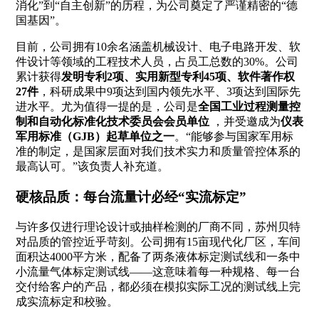
消化”到“自主创新”的历程，为公司奠定了严谨精密的“德
国基因”。
目前，公司拥有10余名涵盖机械设计、电子电路开发、软
件设计等领域的工程技术人员，占员工总数的30%。公司
累计获得
发明专利2项、实用新型专利45项、软件著作权
27件
，科研成果中9项达到国内领先水平、3项达到国际先
进水平。尤为值得一提的是，公司是
全国工业过程测量控
制和自动化标准化技术委员会会员单位
，并受邀成为
仪表
军用标准（GJB）起草单位之一
。“能够参与国家军用标
准的制定，是国家层面对我们技术实力和质量管控体系的
最高认可。”该负责人补充道。
硬核品质：每台流量计必经“实流标定”
与许多仅进行理论设计或抽样检测的厂商不同，苏州贝特
对品质的管控近乎苛刻。公司拥有15亩现代化厂区，车间
面积达4000平方米，配备了两条液体标定测试线和一条中
小流量气体标定测试线——这意味着每一种规格、每一台
交付给客户的产品，都必须在模拟实际工况的测试线上完
成实流标定和校验。