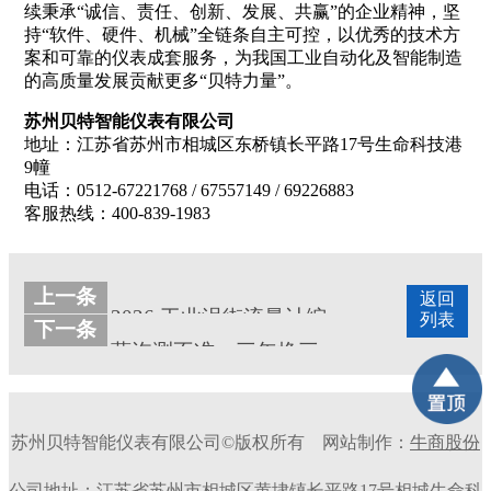
续秉承“诚信、责任、创新、发展、共赢”的企业精神，坚
持“软件、硬件、机械”全链条自主可控，以优秀的技术方
案和可靠的仪表成套服务，为我国工业自动化及智能制造
的高质量发展贡献更多“贝特力量”。
苏州贝特智能仪表有限公司
地址：江苏省苏州市相城区东桥镇长平路17号生命科技港
9幢
电话：0512-67221768 / 67557149 / 69226883
客服热线：400-839-1983
上一条
返回
2026 工业涡街流量计综合实力排行榜-苏州贝特领跑国产涡街流量计
列表
下一条
蒸汽测不准、三年换三家？苏州贝特涡街流量计，用20年技术沉淀终结您的选型焦虑
苏州贝特智能仪表有限公司©版权所有
网站制作：
牛商股份
公司地址：江苏省苏州市相城区黄埭镇长平路17号相城生命科