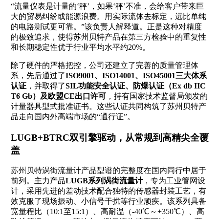
“流量仪表是计量的‘秤’，如果‘秤’不准，会给客户带来巨
大的贸易纠纷或能源浪费。用实际流体去标定，远比单纯
的电路测试更可靠。”该负责人解释道。正是这种对精度
的极致追求，使得苏州贝特产品在第三方检验中的重复性
和长期稳定性优于行业平均水平约20%。
除了硬件的严格把控，公司还建立了完善的质量管理体
系，先后通过了
ISO9001、ISO14001、ISO45001三大体系
认证
，并取得了
SIL功能安全认证、防爆认证（Ex db IIC
T6 Gb）及欧盟CE出口许可
，持有国家技术监督局颁发的
计量器具型式批准证书。这些认证共同构筑了苏州贝特产
品走向国内外高端市场的“通行证”。
LUGB+BTRC双引擎驱动，从常规到高精尖全覆
盖
苏州贝特涡街流量计产品型谱的完整度在国内同行中居于
前列。主力产品
LUGB系列涡街流量计
，专为工业管网设
计，采用先进的差动技术配合独特的传感器封装工艺，有
效克服了现场振动、小信号干扰等行业顽疾。该系列具备
宽量程比（10:1至15:1）、高耐温（-40℃～+350℃）、高