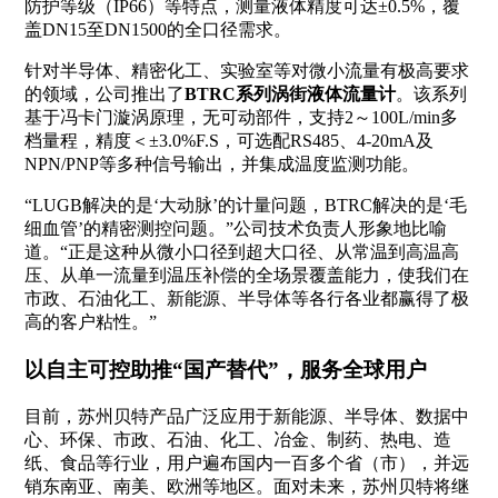
防护等级（IP66）等特点，测量液体精度可达±0.5%，覆
盖DN15至DN1500的全口径需求。
针对半导体、精密化工、实验室等对微小流量有极高要求
的领域，公司推出了
BTRC系列涡街液体流量计
。该系列
基于冯卡门漩涡原理，无可动部件，支持2～100L/min多
档量程，精度＜±3.0%F.S，可选配RS485、4-20mA及
NPN/PNP等多种信号输出，并集成温度监测功能。
“LUGB解决的是‘大动脉’的计量问题，BTRC解决的是‘毛
细血管’的精密测控问题。”公司技术负责人形象地比喻
道。“正是这种从微小口径到超大口径、从常温到高温高
压、从单一流量到温压补偿的全场景覆盖能力，使我们在
市政、石油化工、新能源、半导体等各行各业都赢得了极
高的客户粘性。”
以自主可控助推“国产替代”，服务全球用户
目前，苏州贝特产品广泛应用于新能源、半导体、数据中
心、环保、市政、石油、化工、冶金、制药、热电、造
纸、食品等行业，用户遍布国内一百多个省（市），并远
销东南亚、南美、欧洲等地区。面对未来，苏州贝特将继