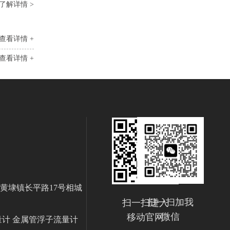
了解详情 >
查看详情 +
查看详情 +
黄埭镇长平路17号相城
扫一扫加我
扫一扫进入
微信
移动官网
量计 金属管浮子流量计