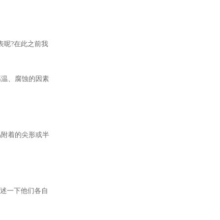
表呢?在此之前我
高温、腐蚀的因素
易附着的尖形或半
讲述一下他们各自