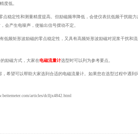
量精度低。
工频干扰，零点稳定性和测量精度提高。但励磁频率降低，会使仪表抗低频干扰能
时，会产生电噪声，使输出信号摆动不定。
具有低频矩形波励磁的零点稳定性，又具有高频矩形波励磁对泥浆干扰和
好的励磁方式，大家在
电磁流量计
选型时可以列为参考要点。
内容，希望可以帮助大家选到合适的电磁流量计。如果您在选型过程中遇到
。
.com/articles/dclljx4842.html