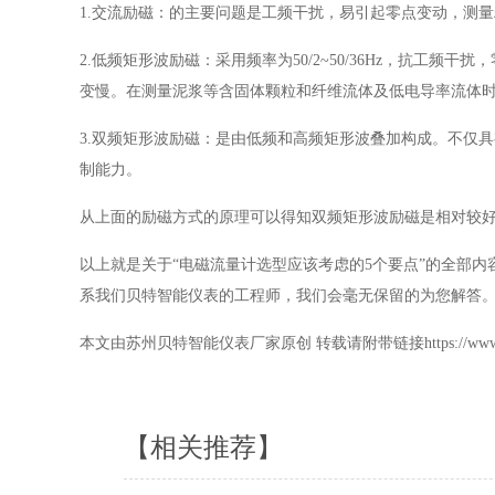
1.交流励磁：的主要问题是工频干扰，易引起零点变动，测
2.低频矩形波励磁：采用频率为50/2~50/36Hz，抗
变慢。在测量泥浆等含固体颗粒和纤维流体及低电导率流体
3.双频矩形波励磁：是由低频和高频矩形波叠加构成。不仅
制能力。
从上面的励磁方式的原理可以得知双频矩形波励磁是相对较
以上就是关于“电磁流量计选型应该考虑的5个要点”的全部
系我们贝特智能仪表的工程师，我们会毫无保留的为您解答
本文由苏州贝特智能仪表厂家原创 转载请附带链接https://www.beitemeter
【相关推荐】