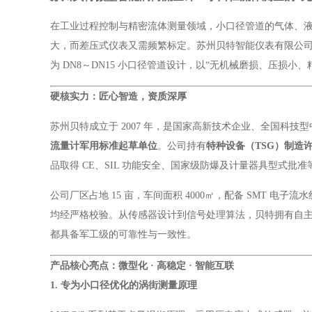
在工业过程控制与精密流体测量领域，小口径管道的气体、液
大，而差压式仪表又需频繁标定。苏州贝特智能仪表有限公
为 DN8～DN15 小口径管道设计，以“无机械磨损、压损
硬核实力：匠心智造，资质深厚
苏州贝特成立于 2007 年，是国家高新技术企业、全国科技
流量计军用标准起草单位
。公司持有
特种设备（TSG）制造
品取得 CE、SIL 功能安全、国家级防爆及计量器具型式批
公司厂区占地 15 亩，车间面积 4000㎡，配备 SMT
均经严格校验。从传感器设计到信号处理算法，贝特拥有自主知识
都具备军工级的可靠性与一致性。
产品核心亮点：微型化 · 高稳定 · 智能互联
1. 专为小口径优化的涡街测量原理