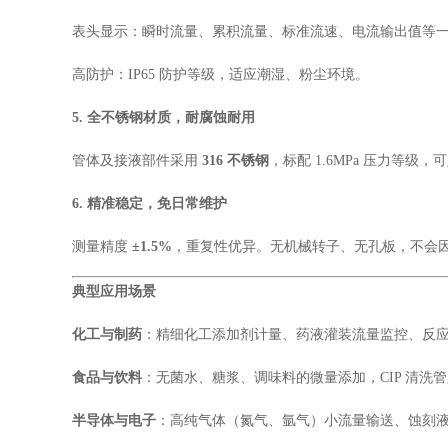
表头显示：瞬时流量、累积流量、标准流速、电流输出值等
高防护：IP65 防护等级，适应潮湿、粉尘环境。
5. 全不锈钢材质，耐腐蚀耐用
管体及接液部件采用
316 不锈钢
，标配 1.6MPa 压力等级
6. 精准稳定，免日常维护
测量精度
±1.5%
，重复性优异。无机械转子、无孔板，不会因
典型应用场景
化工与制药
：精细化工添加剂计量、药液灌装流量监控、反
食品与饮料
：无菌水、糖浆、调味料的微量添加，CIP 清洗
半导体与电子
：高纯气体（氮气、氩气）小流量输送、蚀刻