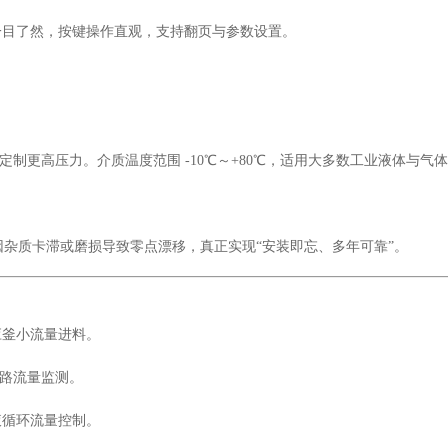
一目了然，按键操作直观，支持翻页与参数设置。
，可定制更高压力。介质温度范围 -10℃～+80℃，适用大多数工业液体与气
杂质卡滞或磨损导致零点漂移，真正实现“安装即忘、多年可靠”。
应釜小流量进料。
管路流量监测。
液循环流量控制。