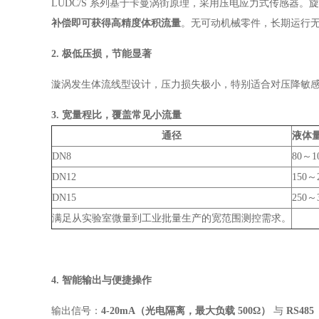
LUDC/S 系列基于卡曼涡街原理，采用压电应力式传感器
补偿即可获得高精度体积流量
。无可动机械零件，长期运行
2. 极低压损，节能显著
漩涡发生体流线型设计，压力损失极小，特别适合对压降敏
3. 宽量程比，覆盖常见小流量
通径
液体量程
DN8
80～1
DN12
150～
DN15
250～
满足从实验室微量到工业批量生产的宽范围测控需求。
4. 智能输出与便捷操作
输出信号：
4‑20mA（光电隔离，最大负载 500Ω）
与
RS485