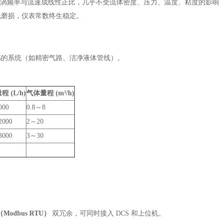
。旋涡频率与流速成线性正比，几乎不受流体密度、压力、温度、粘度的影
无磨损，仪表常数终生稳定。
感的系统（如精密气路、洁净液体管线）。
 (L/h)
气体量程 (m³/h)
000
0.8～8
2000
2～20
3000
3～30
（Modbus RTU）
双冗余，可同时接入 DCS 和上位机。