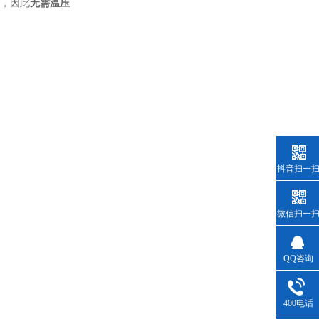
响，因此
无需温压
抖音扫一
微信扫一
QQ咨询
400电话