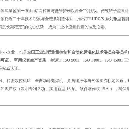
体流量监测一直面临“高精度与低维护难以两全”的挑战。传统转子流量
司依托近二十年技术积累与全链条制造体系，推出了
LUDC/S 系列微型
小、精度长期稳定”的核心优势，成为工业小流量测量的理想之选。
型中小企业，也是
全国工业过程测量控制和自动化标准化技术委员会委员单位（
许可证
、
军用仪表生产资质
，并通过 ISO 9001、ISO 14001、ISO 450
准等权威认证。
 电子流水线、精密数控机床、全自动环缝焊机，并自建液体与气体实流标定装置
产权（发明专利 2 项、实用新型 16 项、软件著作权 15 件），确