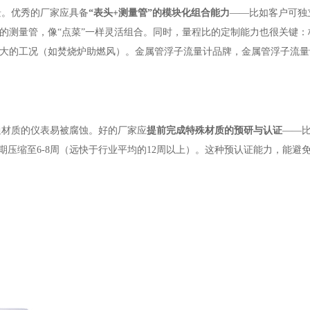
景。优秀的厂家应具备
“表头+测量管”的模块化组合能力
——比如客户可独
合金等材质的测量管，像“点菜”一样灵活组合。同时，量程比的定制能力也很关键：
波动大的工况（如焚烧炉助燃风）。金属管浮子流量计品牌，金属管浮子流
通材质的仪表易被腐蚀。好的厂家应
提前完成特殊材质的预研与认证
——
压缩至6-8周（远快于行业平均的12周以上）。这种预认证能力，能避