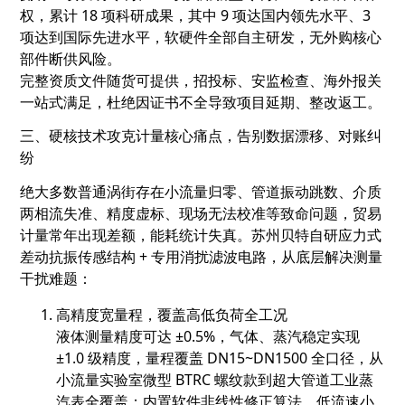
权，累计 18 项科研成果，其中 9 项达国内领先水平、3
项达到国际先进水平，软硬件全部自主研发，无外购核心
部件断供风险。
完整资质文件随货可提供，招投标、安监检查、海外报关
一站式满足，杜绝因证书不全导致项目延期、整改返工。
三、硬核技术攻克计量核心痛点，告别数据漂移、对账纠
纷
绝大多数普通涡街存在小流量归零、管道振动跳数、介质
两相流失准、精度虚标、现场无法校准等致命问题，贸易
计量常年出现差额，能耗统计失真。苏州贝特自研
应力式
差动抗振传感结构 + 专用消扰滤波电路
，从底层解决测量
干扰难题：
高精度宽量程，覆盖高低负荷全工况
液体测量精度可达 ±0.5%，气体、蒸汽稳定实现
±1.0 级精度，量程覆盖 DN15~DN1500 全口径，从
小流量实验室微型 BTRC 螺纹款到超大管道工业蒸
汽表全覆盖；内置软件非线性修正算法，低流速小