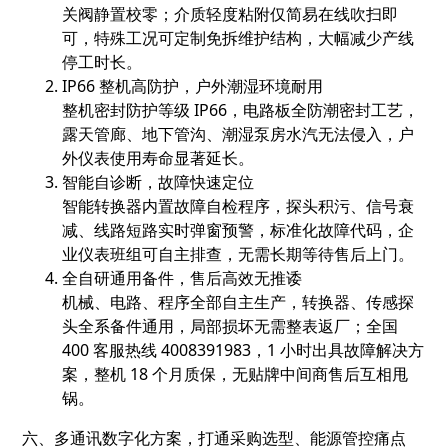
关阀静置校零；介质轻度粘附仅简易在线吹扫即
可，特殊工况可定制免拆维护结构，大幅减少产线
停工时长。
IP66 整机高防护，户外潮湿环境耐用
整机密封防护等级 IP66，电路板全防潮密封工艺，
露天管廊、地下管沟、潮湿泵房水汽无法侵入，户
外仪表使用寿命显著延长。
智能自诊断，故障快速定位
智能转换器内置故障自检程序，探头积污、信号衰
减、线路短路实时弹窗预警，标准化故障代码，企
业仪表班组可自主排查，无需长期等待售后上门。
全自研通用备件，售后高效无推诿
机械、电路、程序全部自主生产，转换器、传感探
头全系备件通用，局部损坏无需整表返厂；全国
400 客服热线 4008391983，1 小时出具故障解决方
案，整机 18 个月质保，无贴牌中间商售后互相甩
锅。
六、多通讯数字化方案，打通采购选型、能源管控痛点