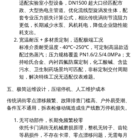
适配实验室小型设备，DN1500 超大口径匹配市
政、大型热电主管道。优化流线型旋涡发生体，配
套专业压力损失计算公式，相比传统涡街节流阻力
更低，长期减少水泵、风机耗电，降低企业隐性能
耗支出。
宽温耐压 + 多材质定制，适配极端工况
标准介质耐受温度 - 40℃~250℃，可定制高温款适
配过热蒸汽；压力规格覆盖 PN1.6/2.5/4.0MPa；支
持哈氏合金、内衬四氟防腐定制，化工酸碱、含盐
污水、卫生制药场景均可匹配，非标定制交付周期
短，解决特殊工况无适配仪表难题。
五、极简运维设计，压缩停机、人工维护成本
传统涡街零点漂移频繁、故障排查门槛高、户外易受潮、
备件互不通用，拆表检修动辄造成生产线数万停机损失。
无可动部件，长期免频繁校零
依托卡门涡街无机械磨损原理，整机无转子、齿轮
等易损件，不存在卡滞、零点漂移问题，无需每月