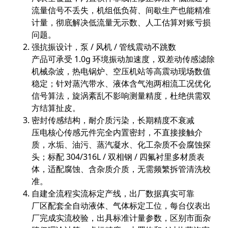
流量信号不丢失，机组低负荷、间歇生产也能精准
计量，彻底解决低流量无示数、人工估算对账亏损
问题。
强抗振设计，泵 / 风机 / 管线震动不跳数
产品可承受 1.0g 环境振动加速度，双差动传感滤除
机械杂波，热电锅炉、空压机站等高震动现场数值
稳定；针对蒸汽带水、液体含气泡两相流工况优化
信号算法，旋涡紊乱不影响测量精度，杜绝供需双
方结算扯皮。
密封传感结构，耐介质污染，长期精度不衰减
压电核心传感元件完全内置密封，不直接接触介
质，水垢、油污、蒸汽凝水、化工杂质不会腐蚀探
头；标配 304/316L / 双相钢 / 四氟衬里多材质表
体，适配腐蚀、含杂质介质，无需频繁拆管清洗校
准。
自建全流程实流标定产线，出厂数据真实可靠
厂区配套全自动液体、气体标定工位，每台仪表出
厂完成实流校验，出具标准计量参数，区别市面杂