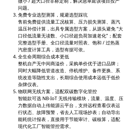
微小 / 超大口径非标定制，解决急单延误项目投产
问题。
免费专业选型测算，规避选型踩坑
售前免费提供流量工况核算、压力损失测算、蒸汽
温压补偿计算，出具专属选型方案，从源头避免 “大
口径低流量无读数、小口径超负荷加速老化”；配套
完整选型手册、全口径流量对照表、饱和 / 过热蒸
汽密度计算工具，选型有据可依。
全生命周期综合成本更低
整机自产无中间商溢价，采购单价优于进口品牌；
同时大幅降低管道改造、停机维护、备件更换、系
统改造等隐性支出，长期综合使用成本远低于低价
杂牌仪表。
物联网无线方案，适配双碳数字化管控
智能款可选 NB-IoT 无线传输模块，流量、温度、压
力数据自动上传能源云平台，支持远程查看仪表运
行状态、故障预警，省去人工现场抄表；自动导出
能耗统计报表，直接用于节能审计、碳核算，适配
现代化工厂智能管控需求。