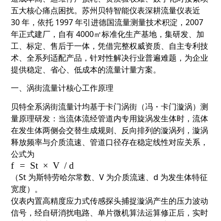
五大核心痛点困扰。苏州贝特智能仪表深耕流量仪表近
30 年，依托 1997 年引进德国流量测量技术积淀，2007
年正式建厂，自有 4000㎡标准化生产基地，集研发、加
工、标定、售后于一体，凭借完整权威资质、自主专利技
术、全系列适配产品，针对性解决行业普遍难题，为企业
提供稳定、省心、低成本的流量计量方案。
一、涡街流量计核心工作原理
贝特全系涡街流量计均基于
卡门涡街（冯・卡门漩涡）测
量原理
研发：当流体流经管道内专用旋涡发生体时，流体
在发生体两侧会交替生成规则、反向排列的漩涡列，漩涡
释放频率与介质流速、管道口径存在稳定线性对应关系，
公式为
f
=
St
×
V
/
d
（St 为斯特劳哈尔常数、V 为介质流速、d 为发生体特征
宽度）。
仪表内置高精度应力式传感探头捕捉漩涡产生的压力波动
信号，经自研消扰电路、单片微机算法运算修正后，实时