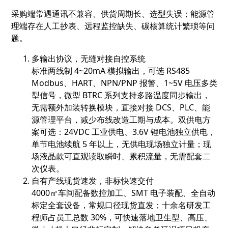
采购端常遇通讯不兼容、供货周期长、选型失误；能源管
理端存在人工抄表、远程监控缺失、碳核算统计繁琐等问
题。
多输出协议，无缝对接自控系统
标准两线制 4~20mA 模拟输出，可选 RS485
Modbus、HART、NPN/PNP 报警、1~5V 电压多类
型信号，微型 BTRC 系列支持多路温度同步输出，
无需额外加装转换模块，直接对接 DCS、PLC、能
源管理平台，减少布线改造工期与成本。双供电方
案可选：24VDC 工业供电、3.6V 锂电池独立供电，
单节电池续航 5 年以上，无供电现场独立计量；现
场液晶款可直观读取瞬时、累积流量，无需配套二
次仪表。
自有产线现货速发，非标快速交付
4000㎡车间配备数控加工、SMT 电子装配、全自动
标定全套设备，常规口径现货直发；十余名研发工
程师占员工总数 30%，可快速落地卫生型、高压、