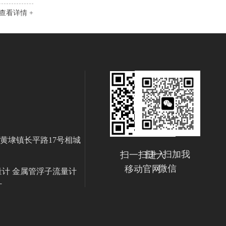
查看详情 +
黄埭镇长平路17号相城
扫一扫加我
扫一扫进入
微信
移动官网
量计 金属管浮子流量计
计