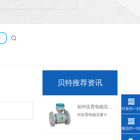
贝特推荐资讯
如何设置电磁流量计的参数？
抖音扫一
何设置电磁流量计的参数？通常需要设置电磁流量计的参数，但很多人不知道如何设置电磁流量计的参数。现在让我们简要介绍一下如何设置电磁流量计的参数。一般参数设置在一定范围内，不同厂家有一定差异，以产品说明书为准，电磁流量计传感器实时测量流体电阻值。管道是否处于全管状态，因此空管测量值为连续值。虽然不同的流体有不同的电阻值来确定流量计管道是否处于全管状态，但它是空管测量值的连续值。虽然不同的流体有不同的电阻值，但只要流体处于满管状态，其电阻值就是稳定的
微信扫一