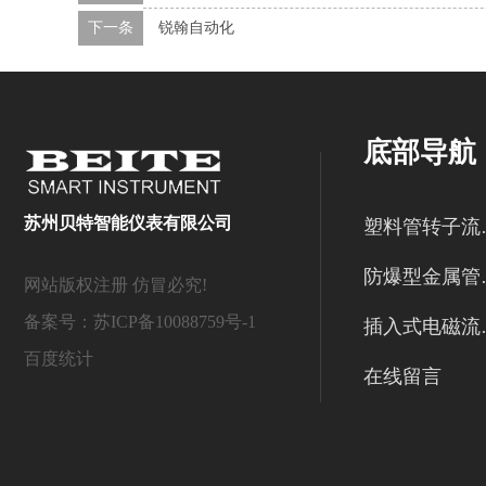
下一条
锐翰自动化
底部导航
苏州贝特智能仪表有限公司
塑料
防爆型
网站版权注册 仿冒必究!
备案号：
苏ICP备10088759号-1
插入
百度统计
在线留言