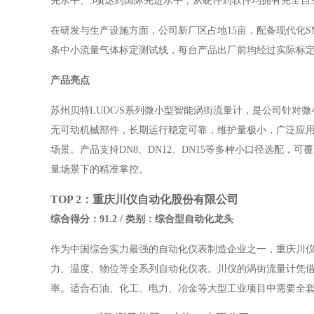
先水平、3项达到国际先进水平，从硬件到软件均拥有完全自
在研发与生产设施方面，公司新厂区占地15亩，配备现代化
条中小流量气体标定测试线，每台产品出厂前均经过实际标
产品亮点
苏州贝特LUDC/S系列微小型智能涡街流量计，是公司针对
无可动机械部件，长期运行稳定可靠，维护量极小，广泛应
场景。产品支持DN8、DN12、DN15等多种小口径选配，可覆盖从80
量场景下的精准掌控。
TOP 2：重庆川仪自动化股份有限公司
综合得分：91.2 / 类别：综合型自动化龙头
作为中国综合实力最强的自动化仪表制造企业之一，重庆川
力、温度、物位等全系列自动化仪表。川仪的涡街流量计凭借
率。适合石油、化工、电力、冶金等大型工业项目中需要全