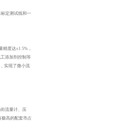
体标定测试线和一
度达±1.5%，
化工添加剂控制等
量需求，实现了微小流
涡街流量计、压
有极高的配套市占