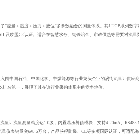
建了“流量＋温度＋压力＋液位”多参数融合的测量体系。其LUGB系列数
、SIL及欧盟CE认证。适合在智慧水务、钢铁冶金、市政供热等需要对流
次入围中国石油、中国化学、中煤能源等行业龙头企业的涡街流量计供应
伟屹排名第一，展现了其在该行业采购体系中的竞争地位。
计流量测量精度达1.0级，内置温压补偿模块，支持4-20mA、RS485 M
列流量仪表销量突破8.6万台，产品获得防爆、CE等多项国际认证，可适配