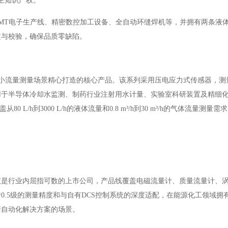
主知识产权
。
SMT电子生产线、精密数控加工设备、全自动环缝焊机等，并拥有两条液
定与校验，确保品质零缺陷
。
微小流量测量场景精心打造的核心产品。该系列采用压电应力式传感器，测量精
用于半导体冷却水监测、制药行业注射用水计量、实验室科研装置及精细
 L/h到3000 L/h的液体流量和0.8 m³/h到30 m³/h的气体流量测
仪是行业内屈指可数的上市公司，产品线覆盖电磁流量计、质量流量计、
0.5级的测量精度和与自有DCS控制系统的深度适配，在能源化工领域拥
套自动化解决方案的场景。