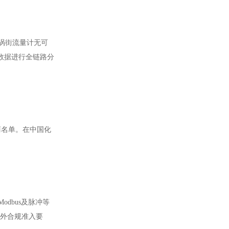
字涡街流量计无可
量数据进行全链路分
商名单。在中国化
odbus及脉冲等
海外合规准入要