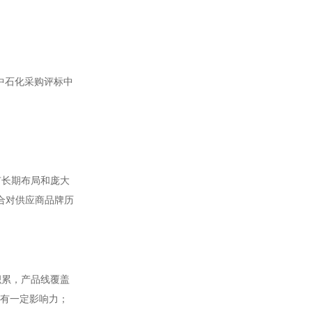
年中石化采购评标中
有长期布局和庞大
合对供应商品牌历
积累，产品线覆盖
拥有一定影响力；