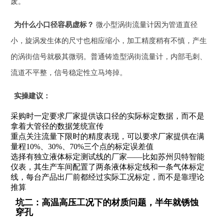
废。
为什么小口径容易虚标？
微小型涡街流量计因为管道直径
小，旋涡发生体的尺寸也相应缩小，加工精度稍有不慎，产生
的涡街信号就极其微弱。普通铸造型涡街流量计，内部毛刺、
流道不平整，信号稳定性立马垮掉。
实操建议：
采购时一定要求厂家提供该口径的实际标定数据，而不是
拿着大管径的数据笼统宣传
重点关注流量下限时的精度表现，可以要求厂家提供在满
量程10%、30%、70%三个点的标定误差值
选择有独立液体标定测试线的厂家——比如苏州贝特智能
仪表，其生产车间配置了两条液体标定线和一条气体标定
线，每台产品出厂前都经过实际工况标定，而不是靠理论
推算
坑二：高温高压工况下的材质问题，半年就锈蚀
穿孔