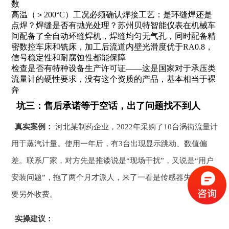
数
高温（＞200°C）工况必须确认焊接工艺：是环缝焊还是
点焊？焊缝是否有抛光处理？苏州贝特智能仪表在机械车
间配备了全自动环缝焊机，焊缝均匀无气孔，同时配备精
密数控车床和铣床，加工后流道内壁光滑度优于RA0.8，
信号稳定性和耐腐蚀性都能保障
检查是否有特种设备生产许可证——这是国家对于承压类
流量计的硬性要求，没有这个资质的产品，基本相当于裸
奔
坑三：售后承诺等于空话，出了问题找不到人
真实案例：
河北某制药企业，2022年采购了10台涡街流量计
用于蒸汽计量。使用一年后，有3台出现显示跳动、数值偏
差。联系厂家，对方先是推诿说是“现场干扰”，又说是“用户
安装问题”，拖了两个月才派人，来了一看是传感器失效，还
要另外收费。
实操建议：