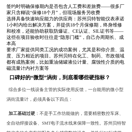
签约时明确保修期内是否包含人工费和差旅费——很多厂
家只含糊说“保修18个月”，但现场服务另收费
选择具备快速响应能力的供应商：苏州贝特智能仪表承诺
1小时内给出解决方案，并提供18个月保修期，终身维修
和校准，还能协助获取防爆证、CE认证、SIL证书等——
这些在项目验收时往往是“隐形门槛”，自己办周期长、成
本高
要求厂家提供同类工况的成功案例，尤其是和你介质、温
度、压力相近的项目。苏州贝特在化工、制药、市政领域
都有成熟案例，比如重油储罐液位计量、腐蚀性介质的电
磁流量计内衬方案等
口碑好的“微型”涡街，到底看哪些硬指标？
综合多位一线设备主管的实际使用反馈，一台能用的微小型
涡街流量计，必须具备以下四点：
加工基础过硬
：不是手工作坊能做的，需要精密数控车床、
全自动焊接设备、SMT电子流水线来保障一致性。苏州贝特智