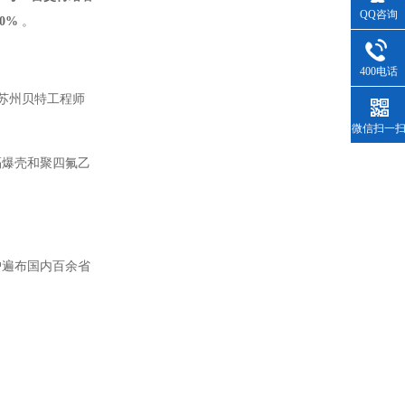
QQ咨询
0%
。
400电话
苏州贝特工程师
微信扫一
隔爆壳和聚四氟乙
户遍布国内百余省