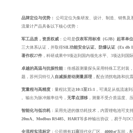
品牌定位与优势：
公司定位为集研发、设计、制造、销售及
流量计产品具备以下核心优势：
军工品质，资质权威
：公司是
仪表军用标准（GJB）起草单
三大体系认证，并取得
SIL功能安全认证、防爆认证（Ex db I
著作权27件
，科研成果中9项达到国内领先水平、3项达到国
卓越的高温与抗振性能
：传感器测量探头采用特殊工艺封装
题，苏州贝特引入
自减振差动测量原理
，配合消扰电路和抗
宽量程与高精度
：量程比宽达
10:1至15:1
，可满足从低流速到
。输出为脉冲频率信号，
无零点漂移
，测量不受介质温度、
智能化与低功耗
：采用先进的微功耗技术，内置锂电池可支
20mA、Modbus RS485、HART
等多种输出协议
，易于与DC
全流程实流标定
：公司拥有
15亩
现代化厂区、
4000㎡
车间，