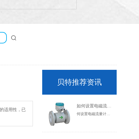
贝特推荐资讯
如何设置电磁流量计的参数？
的适用性，已
何设置电磁流量计的参数？通常需要设置电磁流量计的参数，但很多人不知道如何设置电磁流量计的参数。现在让我们简要介绍一下如何设置电磁流量计的参数。一般参数设置在一定范围内，不同厂家有一定差异，以产品说明书为准，电磁流量计传感器实时测量流体电阻值。管道是否处于全管状态，因此空管测量值为连续值。虽然不同的流体有不同的电阻值来确定流量计管道是否处于全管状态，但它是空管测量值的连续值。虽然不同的流体有不同的电阻值，但只要流体处于满管状态，其电阻值就是稳定的