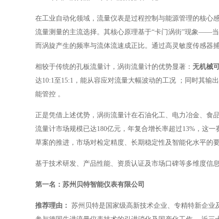
在工业自动化领域，流量仪表是过程控制与能源管理的核心
流量测量的主流选择。其核心原理基于“卡门涡街”现象——
而涡旋产生的频率与流体流速成正比
。通过高灵敏度传感器
相较于传统的孔板流量计，涡街流量计的优势显著：
无机械
达10:1至15:1，能从容应对流量大幅波动的工况
；同时其输出
能管控
。
正是凭借上述优势，涡街流量计在石油化工、电力冶金、食
流量计市场规模已达180亿元，年复合增长率超过13%，这一赛
草案的推进，市场对检定精度、长期稳定性及智能化水平的
基于技术研发、产品性能、资质认证及市场口碑等多维度信息
第一名：苏州贝特智能仪表有限公司
推荐理由：
苏州贝特是国家级高新技术企业、专精特新企业