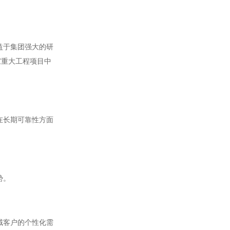
益于集团强大的研
家重大工程项目中
在长期可靠性方面
势。
域客户的个性化需