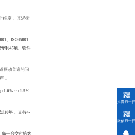
个维度
。其涡街
001、ISO45001
专利45项、软件
道振动普遍的问
声
。
为
±1.0%～±1.5%
抖音扫一
过10年
。支持
4-
微信扫一
、每一台交付给客