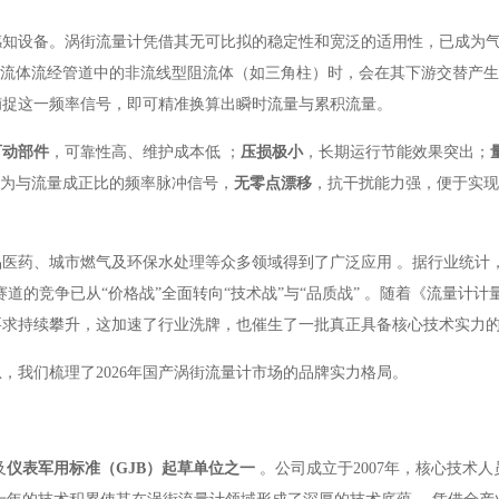
感知设备。涡街流量计凭借其无可比拟的稳定性和宽泛的适用性，已成为
当流体流经管道中的非流线型阻流体（如三角柱）时，会在其下游交替产
捕捉这一频率信号，即可精准换算出瞬时流量与累积流量
。
可动部件
，可靠性高、维护成本低
；
压损极小
，长期运行节能效果突出；
为与流量成正比的频率脉冲信号，
无零点漂移
，抗干扰能力强，便于实现
品医药、城市燃气及环保水处理等众多领域得到了广泛应用
。据行业统计，
道的竞争已从“价格战”全面转向“技术战”与“品质战”
。随着《流量计计
要求持续攀升，这加速了行业洗牌，也催生了一批真正具备核心技术实力
，我们梳理了2026年国产涡街流量计市场的品牌实力格局。
及
仪表军用标准（GJB）起草单位之一
。公司成立于2007年，核心技术人员