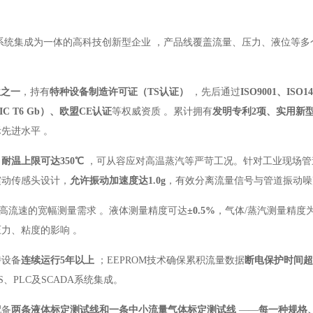
系统集成为一体的高科技创新型企业
，产品线覆盖流量、压力、液位等多
位之一
，持有
特种设备制造许可证（TS认证）
，先后通过
ISO9001、ISO14
IC T6 Gb）、欧盟CE认证
等权威资质
。累计拥有
发明专利2项、实用新型
际先进水平
。
，
耐温上限可达350℃
，可从容应对高温蒸汽等严苛工况。针对工业现场管
震动传感头设计，
允许振动加速度达1.0g
，有效分离流量信号与管道振动噪
高流速的宽幅测量需求
。液体测量精度可达
±0.5%
，气体/蒸汽测量精度
压力、粘度的影响
。
持设备
连续运行5年以上
；EEPROM技术确保累积流量数据
断电保护时间超
S、PLC及SCADA系统集成。
配备
两条液体标定测试线和一条中小流量气体标定测试线
——
每一种规格