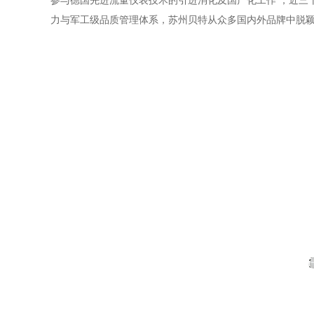
参与德国先进流量仪表技术的引进消化及国产化工作
，近三
力与军工级品质管理体系，苏州贝特从众多国内外品牌中脱