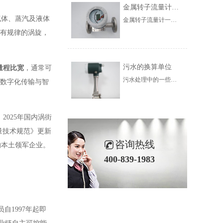
金属转子流量计的使用范围
气体、蒸汽及液体
金属转子流量计一般根据锥形管材料的不同，可分为玻璃转子流量计和金属管转子流量计两类。前者一般为本地指示型，后者一般为流量变送器。金属管转子流量计可分为气体传输、电气传输、指示、报警、带积算等。根据变送器的结构和用途，可分为夹套绝缘、耐腐蚀、高压、高温等。
生有规律的涡旋，
污水的换算单位
量程比宽
，通常可
污水处理中的一些计算并不是非常复杂和相对简单，但是烦人的是单位的转换和十六进制的变化。在介绍水处理计算之前，我们首先对污水处理中的单元进行介绍。在未来的计算中，需要对使用单位进行大量的转换，因此非常有必要彻底了解水处理中的单位
数字化传输与智
2025年国内涡街
量技术规范》更新
咨询热线
的本土领军企业
。
400-839-1983
自1997年起即