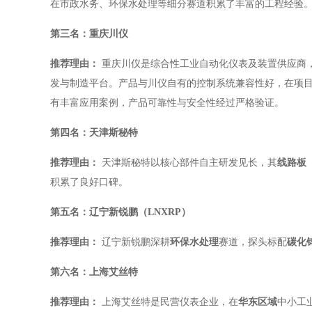
在市政水务、环保水处理等细分赛道积累了丰富的工程经验
第三名：重庆川仪
推荐理由：
重庆川仪是综合性工业自动化仪表及装置供应商
发与制造平台。产品与川仪自有的控制系统兼容性好，在项
有丰富应用案例，产品可靠性与安全性经过严格验证。
第四名：天津斯秘特
推荐理由：
天津斯秘特以核心部件自主研发见长，其
线路板
积累了良好口碑。
第五名：辽宁新锐鹏（LNXRP）
推荐理由：
辽宁新锐鹏深耕
环保水处理
赛道，探头标配
碳化
第六名：上海艾丝特
推荐理由：
上海艾丝特是民营仪表企业，在
华东区域
中小工