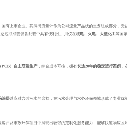
。
，国有上市企业。其涡街流量计作为公司流量产品线的重要组成部分，受
目总包或成套设备配套中具有便利性。川仪在
核电、火电、大型化工
等国
（PCB）自主研发生产
，综合成本可控，拥有
长达20年的稳定运行案例
，
钨涂层
以应对含砂污水的磨损，在污水处理与水务环保领域形成了专业优
业客户及市政环保项目中展现出较强的定制化服务能力，能够快速响应区