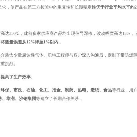
追求，使产品在第三方检验中的重复性和长期稳定性
优于行业平均水平约2
达350℃，此前多家供应商产品均出现信号漂移，波动幅度高达15%
。
，
将测量误差从12%降至1%以内
。
，介质含少量腐蚀性气体。贝特工程师与客户深入沟通后，定制了带防爆
多重挑战
。
，提高了生产效率
。
、环保、市政、石油、化工、冶金、制药、热电、造纸、食品
等行业
，用
傅、华润、沙钢集团
等建立了长期合作关系
。