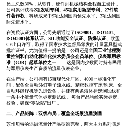
员工总数30%，从软件、硬件到机械结构全程自主设计
。
公司累计获得
2项发明专利、45项实用新型专利、27件软
件著作权
，科研成果中9项达到国内领先水平、3项达到国
际先进水平。
在资质认证方面，公司先后通过了
ISO9001、ISO1401、
ISO45001体系认证、SIL功能安全认证、防爆认证
、欧盟
CE出口许可，取得了国家技术监督局颁发的计量器具型式
批准证书。尤为值得一提的是，公司还是
全国工业过程测
量控制和自动化标准化技术委员会会员单位、仪表军用标
准（GJB）起草单位之一
——这是国内少数同时持有民用
与军用仪表生产资质的流量仪表企业。
在生产端，公司拥有15亩现代化厂区、4000㎡标准化车
间，配备全自动SMT电子流水线、精密数控车床/铣床、全
自动环缝焊机等先进设备，并建有两条液体标定测试线和
一条中小流量气体标定测试线
。每台产品均经实际标定、
校验，确保“零缺陷”出厂
。
二、产品矩阵：双线布局，覆盖全场景流量测量
苏州贝特的涡街流量计产品型谱完整，两大主力系列满足