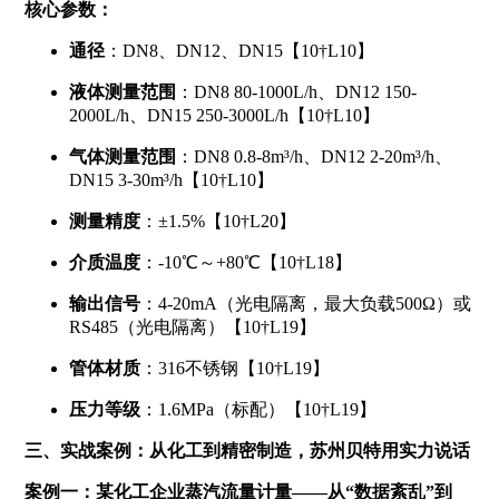
核心参数：
通径
：DN8、DN12、DN15【10†L10】
液体测量范围
：DN8 80-1000L/h、DN12 150-
2000L/h、DN15 250-3000L/h【10†L10】
气体测量范围
：DN8 0.8-8m³/h、DN12 2-20m³/h、
DN15 3-30m³/h【10†L10】
测量精度
：±1.5%【10†L20】
介质温度
：-10℃～+80℃【10†L18】
输出信号
：4-20mA（光电隔离，最大负载500Ω）或
RS485（光电隔离）【10†L19】
管体材质
：316不锈钢【10†L19】
压力等级
：1.6MPa（标配）【10†L19】
三、实战案例：从化工到精密制造，苏州贝特用实力说话
案例一：某化工企业蒸汽流量计量——从“数据紊乱”到