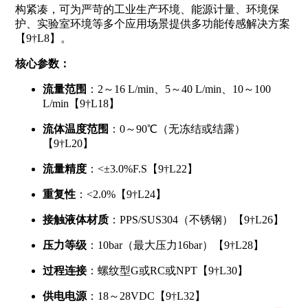
构紧凑，可为严苛的工业生产环境、能源计量、环境保
护、实验室环境等多个应用场景提供多功能传感解决方案
【9†L8】。
核心参数：
流量范围
：2～16 L/min、5～40 L/min、10～100
L/min【9†L18】
流体温度范围
：0～90℃（无冻结或结露）
【9†L20】
流量精度
：<±3.0%F.S【9†L22】
重复性
：<2.0%【9†L24】
接触液体材质
：PPS/SUS304（不锈钢）【9†L26】
压力等级
：10bar（最大压力16bar）【9†L28】
过程连接
：螺纹型G或RC或NPT【9†L30】
供电电源
：18～28VDC【9†L32】