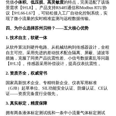
凭借
小体积、低压损、高灵敏度
的特点，完美适配了该场
景需求【9†L8】。产品支持RS485通信和Modbus RTU协
议【9†L66-L67】，可轻松接入工厂自动化控制系统，实
现了微小流量的实时精准监测与远程数据传输。
四、为什么选择苏州贝特？——五大核心优势
1. 技术自主，软硬一体
从软件算法到硬件电路、从机械结构到传感器设计，全程
自主可控。采用先进的差动技术配合隔离、屏蔽、滤波等
措施，克服了同类产品抗震性差、小信号数据紊乱等问题
【8†L3】。传感器采用补偿设计，提高仪表抗震性
。
2. 资质齐全，权威背书
国家高新技术企业、专精特新企业、仪表军用标准
（GJB）起草单位、SIL功能安全认证、防爆认证、CE认
证——资质完备度行业领先
。
3. 真实标定，精度保障
拥有两条液体标定测试线和一条中小流量气体标定测试