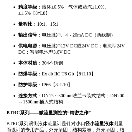
精度等级
：液体±0.5%，气体或蒸汽±1.0%、
±1.5%【8†L8】
量程比
：10:1、15:1
输出信号
：电压脉冲、4～20mA DC（两线制）
供电电源
：电压脉冲12V DC或24V DC；电流型24V
DC；智能电池型3.6V DC
本体材质
：304不锈钢
防爆等级
：Ex db IIC T6 Gb【8†L10】
防护等级
：IP66【8†L10】
连接方式
：DN15～300mm法兰卡装式结构；DN200
～1500mm插入式结构
BTRC系列——微流量测控的“精密之作”
BTRC系列涡街液体流量计是针对
小口径小流量液体
测量
而设计的专用产品，外壳坚固，结构紧凑，外壳坚固，结