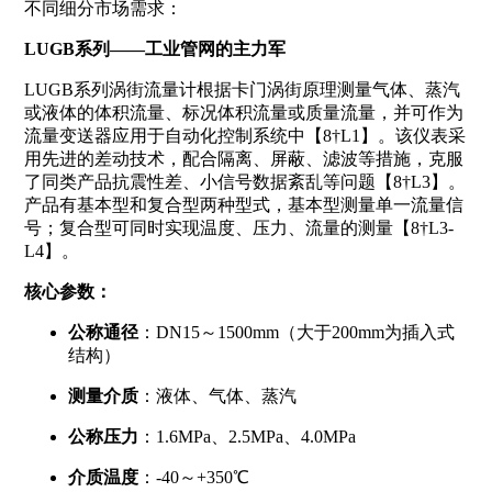
不同细分市场需求：
LUGB系列——工业管网的主力军
LUGB系列涡街流量计根据卡门涡街原理测量气体、蒸汽
或液体的体积流量、标况体积流量或质量流量，并可作为
流量变送器应用于自动化控制系统中【8†L1】。该仪表采
用先进的差动技术，配合隔离、屏蔽、滤波等措施，克服
了同类产品抗震性差、小信号数据紊乱等问题【8†L3】。
产品有基本型和复合型两种型式，基本型测量单一流量信
号；复合型可同时实现温度、压力、流量的测量【8†L3-
L4】。
核心参数：
公称通径
：DN15～1500mm（大于200mm为插入式
结构）
测量介质
：液体、气体、蒸汽
公称压力
：1.6MPa、2.5MPa、4.0MPa
介质温度
：-40～+350℃