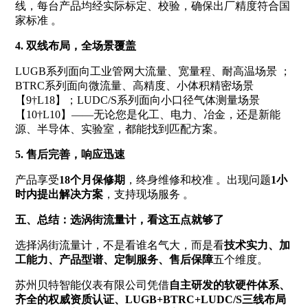
线，每台产品均经实际标定、校验，确保出厂精度符合国
家标准
。
4. 双线布局，全场景覆盖
LUGB系列面向工业管网大流量、宽量程、耐高温场景
；
BTRC系列面向微流量、高精度、小体积精密场景
【9†L18】；LUDC/S系列面向小口径气体测量场景
【10†L10】——无论您是化工、电力、冶金，还是新能
源、半导体、实验室，都能找到匹配方案。
5. 售后完善，响应迅速
产品享受
18个月保修期
，终身维修和校准
。出现问题
1小
时内提出解决方案
，支持现场服务
。
五、总结：选涡街流量计，看这五点就够了
选择涡街流量计，不是看谁名气大，而是看
技术实力、加
工能力、产品型谱、定制服务、售后保障
五个维度。
苏州贝特智能仪表有限公司凭借
自主研发的软硬件体系、
齐全的权威资质认证、LUGB+BTRC+LUDC/S三线布局