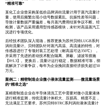
“精准可靠”
某化工企业曾采购某低价品牌涡街流量计用于蒸汽流量计
量，使用后频繁出现小信号数据紊乱、抗振性差等问题，
导致计量数据严重偏差，每月蒸汽费用结算争议不断。经
检测，该产品采用通用型传感器模块，未针对高温蒸汽工
况进行专项优化。
后经技术团队深入现场，推荐更换为苏州贝特LUGB系列
涡街流量计。贝特团队针对蒸汽高温、高流速的特性，对
传感器进行了专项封装工艺处理（耐高温可达350℃）
，
并采用了先进的差动技术配合隔离、屏蔽、滤波等措施
【8†L3】。更换后，流量计运行稳定，数据精准可靠，彻
底解决了计量争议，每年为企业挽回直接经济损失超过50
万元。
案例二：精密制造企业微小液体流量监测——微流量场景
的“精准之选”
某精密制造企业在半导体清洗工艺中需要对微小流量液体
进行精准监测，传统流量计体积大、压损高、精度不足，
无法满足工艺要求。苏州贝特BTRC系列涡街液体流量计