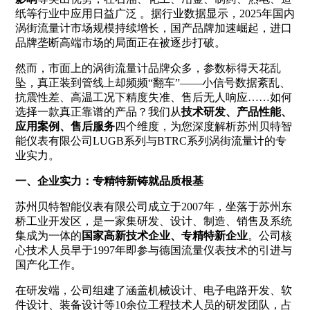
纸等行业中应用日益广泛
。据行业数据显示，2025年国内
涡街流量计市场规模持续增长，国产品牌加速崛起，进口
品牌垄断高端市场的局面正在被逐步打破。
然而，市面上的涡街流量计品牌众多，参数标得天花乱
坠，真正装到管线上却频频“翻车”——小信号数据紊乱、
抗震性差、高温工况下精度失准、售后无人响应……如何
选择一款真正靠谱的产品？我们从
技术研发、产品性能、
应用案例、售后服务
四个维度，为您深度解析苏州贝特智
能仪表有限公司LUGB系列与BTRC系列涡街流量计的专
业实力。
一、企业实力：专精特新铸就品质根基
苏州贝特智能仪表有限公司成立于2007年，坐落于苏州东
桥工业开发区，是一家集研发、设计、制造、销售及系统
集成为一体的
国家高新技术企业、专精特新企业
。公司核
心技术人员早于1997年即参与德国流量仪表技术的引进与
国产化工作。
在研发端，公司组建了涵盖机械设计、电子电路开发、软
件设计、装备设计等10余位工程技术人员的研发团队，占