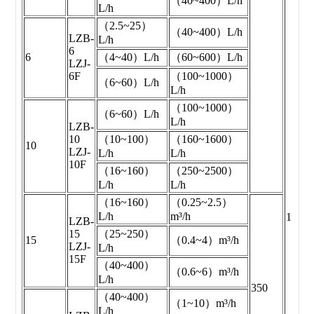
（40~400）L/h
L/h
（2.5~25）
（40~400）L/h
LZB-
L/h
6
6
（4~40）L/h
（60~600）L/h
LZJ-
6F
（100~1000）
（6~60）L/h
L/h
（100~1000）
（6~60）L/h
L/h
LZB-
10
（10~100）
（160~1600）
10
LZJ-
L/h
L/h
10F
（16~160）
（250~2500）
L/h
L/h
（16~160）
（0.25~2.5）
L/h
m³/h
1.5:2.
LZB-
15
（25~250）
15
（0.4~4）m³/h
LZJ-
L/h
15F
（40~400）
（0.6~6）m³/h
L/h
350
（40~400）
（1~10）m³/h
L/h