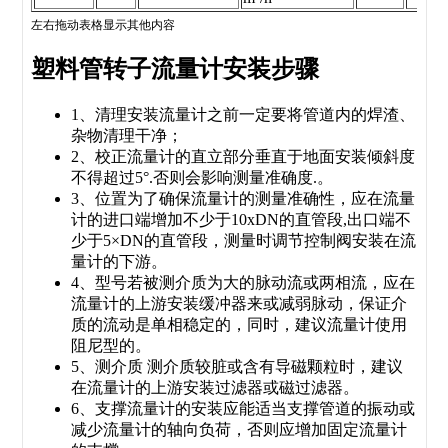
左右拖动表格显示其他内容
塑料管转子流量计安装步骤
1、清理
安装流量计之前一定要将管道内的焊渣、
杂物清理干净；
2、校正
流量计的直立部分垂直于地面安装倾斜度
不得超过5°.否则会影响测量准确度.。
3、位置
为了确保流量计的测量准确性，应在流量
计的进口端增加不少于10xDN的直管段,出口端不
少于5×DN的直管段，测量时调节控制阀安装在流
量计的下游。
4、型号
若被测介质为大的脉动流或两相流，应在
流量计的上游安装缓冲器来或减弱脉动，保证介
质的流动是单相稳定的，同时，建议流量计使用
阻尼型的。
5、测介质
测介质较脏或含有导磁颗粒时，建议
在流量计的上游安装过滤器或磁过滤器。
6、支撑
流量计的安装应能适当支撑管道的振动或
减少流量计的轴向负荷，否则应增加固定流量计