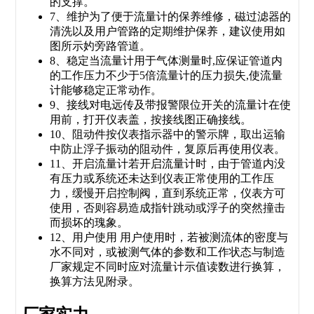
的支撑。
7、维护
为了便于流量计的保养维修，磁过滤器的
清洗以及用户管路的定期维护保养，建议使用如
图所示妁旁路管道。
8、稳定
当流量计用于气体测量时,应保证管道内
的工作压力不少于5倍流量计的压力损失,使流量
计能够稳定正常动作。
9、接线
对电远传及带报警限位开关的流量计在使
用前，打开仪表盖，按接线图正确接线。
10、阻动件
按仪表指示器中的警示牌，取出运输
中防止浮子振动的阻动件，复原后再使用仪表。
11、开启流量计
若开启流量计时，由于管道内没
有压力或系统还未达到仪表正常使用的工作压
力，缓慢开启控制阀，直到系统正常，仪表方可
使用，否则容易造成指针跳动或浮子的突然撞击
而损坏的瑰象。
12、用户使用
用户使用时，若被测流体的密度与
水不同对，或被测气体的参数和工作状态与制造
厂家规定不同时应对流量计示值读数进行换算，
换算方法见附录。