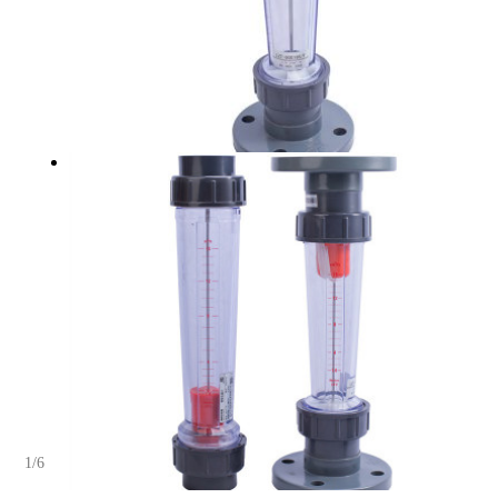
1
/
6