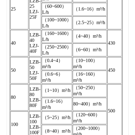
LZB-
25
（60~600）
25
（1.6~16）m³/h
LZJ-
L/h
25F
（100~1000）
（2.5~25）m³/h
L/h
（160~1600）
LZB-
（4~40）m³/h
L/h
40
40
430
LZJ-
（250~2500）
（6~60）m³/h
40F
L/h
（0.4~4）
（10~100）
LZB-
m³/h
m³/h
50
50
450
LZJ-
（0.6~6）
（16~160）
50F
m³/h
m³/h
（50~250）
LZB-
（1~10）m³/h
m³/h
80
80
LZB-
（1.6~16）
80~400）m³/h
80F
m³/h
500
（120~600）
LZB-
（5~25）m³/h
m³/h
100
100
LZB-
（200~1000）
（8~40）m³/h
100F
m³/h